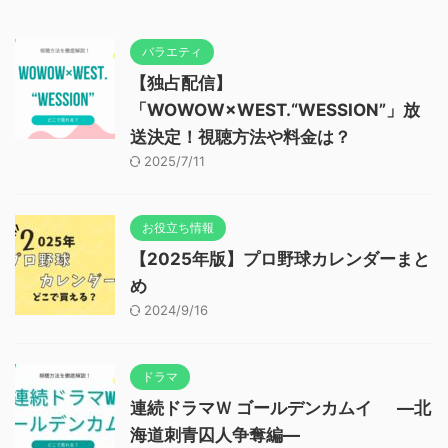
バラエティ
【独占配信】
「WOWOW×WEST.“WESSION”」放
送決定！視聴方法や料金は？
2025/7/11
お役立ち情報
【2025年版】プロ野球カレンダーまと
め
2024/9/16
ドラマ
連続ドラマＷ ゴールデンカムイ ―北
海道刺青囚人争奪編―