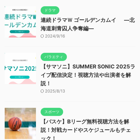
ドラマ
連続ドラマＷ ゴールデンカムイ ―北
海道刺青囚人争奪編―
2024/9/16
バラエティ
【サマソニ】SUMMER SONIC 2025ラ
イブ配信決定！視聴方法や出演者を解
説！
2025/8/13
スポーツ
【バスケ】Bリーグ無料視聴方法を解
説！対戦カードやスケジュールもチェ
ック！