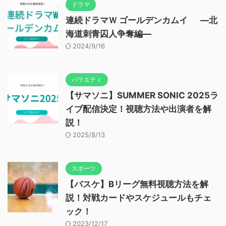
ドラマ
連続ドラマＷ ゴールデンカムイ ―北
海道刺青囚人争奪編―
2024/9/16
バラエティ
【サマソニ】SUMMER SONIC 2025ラ
イブ配信決定！視聴方法や出演者を解
説！
2025/8/13
スポーツ
【バスケ】Bリーグ無料視聴方法を解
説！対戦カードやスケジュールもチェ
ック！
2023/12/17