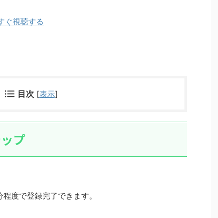
いますぐ視聴する
目次
[
表示
]
テップ
分程度で登録完了できます。