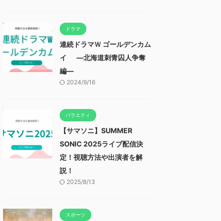
ドラマ
連続ドラマＷ ゴールデンカム
イ ―北海道刺青囚人争奪
編―
2024/9/16
バラエティ
【サマソニ】SUMMER
SONIC 2025ライブ配信決
定！視聴方法や出演者を解
説！
2025/8/13
スポーツ