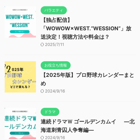
バラエティ
【独占配信】
「WOWOW×WEST.“WESSION”」放
送決定！視聴方法や料金は？
2025/7/11
お役立ち情報
【2025年版】プロ野球カレンダーまと
め
2024/9/16
ドラマ
連続ドラマＷ ゴールデンカムイ ―北
海道刺青囚人争奪編―
2024/9/16