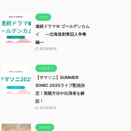
ドラマ
連続ドラマＷ ゴールデンカム
イ ―北海道刺青囚人争奪
編―
2024/9/16
バラエティ
【サマソニ】SUMMER
SONIC 2025ライブ配信決
定！視聴方法や出演者を解
説！
2025/8/13
スポーツ